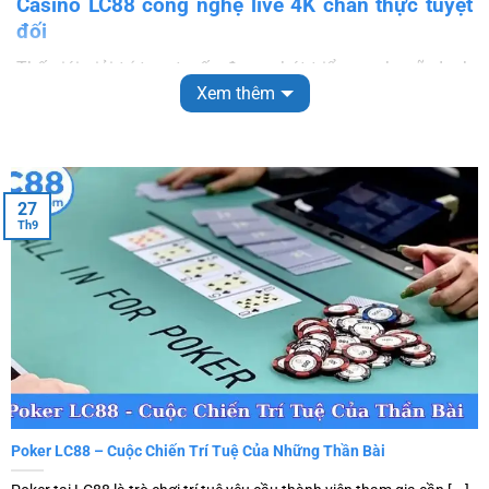
Casino LC88 công nghệ live 4K chân thực tuyệt
đối
Thế giới giải trí trực tuyến đang phát triển mạnh mẽ, danh
Xem thêm
mục
Casino LC88
đã khẳng định vị thế của mình, trở thành
điểm đến lý tưởng cho thành viên tìm kiếm trải nghiệm
chân thực cùng cơ hội thắng lớn hấp dẫn.
LC88
mang đến
cho hội viên một sân chơi đẳng cấp, nơi sự hồi hộp của
casino truyền thống được tái hiện hoàn hảo.
27
Th9
Casino LC88
có sự đa dạng về sản phẩm, phòng chơi phù
hợp mọi ngân sách, đảm bảo mọi cược thủ, dù là tay cược
mới hay dân cược lão luyện, đều tìm thấy niềm vui săn
thưởng lý tưởng cho mình. Từ Baccarat kinh điển đến
Roulette quay bánh xe may mắn, mỗi trò chơi đều được
truyền trực tiếp bằng công nghệ hiện đại.
Poker LC88 – Cuộc Chiến Trí Tuệ Của Những Thần Bài