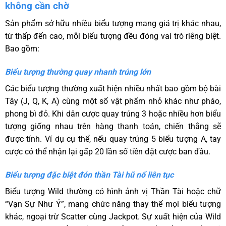
không cần chờ
Sản phẩm sở hữu nhiều biểu tượng mang giá trị khác nhau,
từ thấp đến cao, mỗi biểu tượng đều đóng vai trò riêng biệt.
Bao gồm:
Biểu tượng thường quay nhanh trúng lớn
Các biểu tượng thường xuất hiện nhiều nhất bao gồm bộ bài
Tây (J, Q, K, A) cùng một số vật phẩm nhỏ khác như pháo,
phong bì đỏ. Khi dân cược quay trúng 3 hoặc nhiều hơn biểu
tượng giống nhau trên hàng thanh toán, chiến thắng sẽ
được tính. Ví dụ cụ thể, nếu quay trúng 5 biểu tượng A, tay
cược có thể nhận lại gấp 20 lần số tiền đặt cược ban đầu.
Biểu tượng đặc biệt đón thần Tài hũ nổ liên tục
Biểu tượng Wild thường có hình ảnh vị Thần Tài hoặc chữ
“Vạn Sự Như Ý”, mang chức năng thay thế mọi biểu tượng
khác, ngoại trừ Scatter cùng Jackpot. Sự xuất hiện của Wild