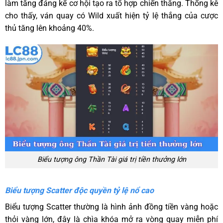
làm tăng đáng kể cơ hội tạo ra tổ hợp chiến thắng. Thống kê
cho thấy, ván quay có Wild xuất hiện tỷ lệ thắng của cược
thủ tăng lên khoảng 40%.
Biểu tượng ông Thần Tài giá trị tiền thưởng lớn
Biểu tượng Scatter độc quyền tỷ lệ nổ cao
Biểu tượng Scatter thường là hình ảnh đồng tiền vàng hoặc
thỏi vàng lớn, đây là chìa khóa mở ra vòng quay miễn phí