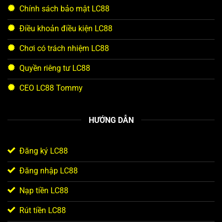
Chính sách bảo mật LC88
Điều khoản điều kiện LC88
Chơi có trách nhiệm LC88
Quyền riêng tư LC88
CEO LC88 Tommy
HƯỚNG DẪN
Đăng ký LC88
Đăng nhập LC88
Nạp tiền LC88
Rút tiền LC88