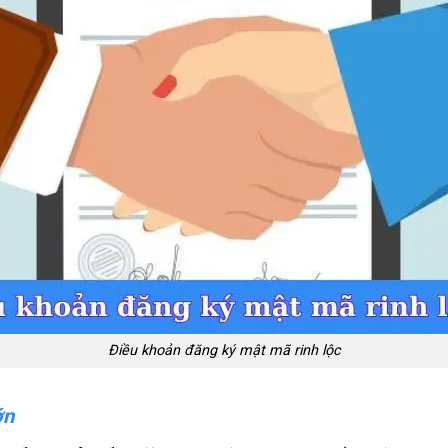
Điều khoản đăng ký mật mã rinh lộc
lớn