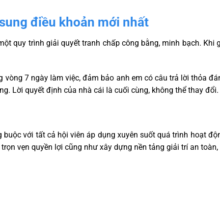
ổ sung điều khoản mới nhất
 quy trình giải quyết tranh chấp công bằng, minh bạch. Khi gặp 
ng vòng 7 ngày làm việc, đảm bảo anh em có câu trả lời thỏa đá
g. Lời quyết định của nhà cái là cuối cùng, không thể thay đổi.
 buộc với tất cả hội viên áp dụng xuyên suốt quá trình hoạt độn
rọn vẹn quyền lợi cũng như xây dựng nền tảng giải trí an toàn, 