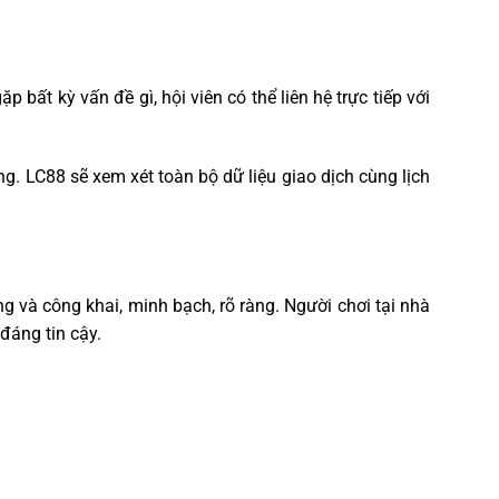
bất kỳ vấn đề gì, hội viên có thể liên hệ trực tiếp với
ng. LC88 sẽ xem xét toàn bộ dữ liệu giao dịch cùng lịch
g và công khai, minh bạch, rõ ràng. Người chơi tại nhà
đáng tin cậy.