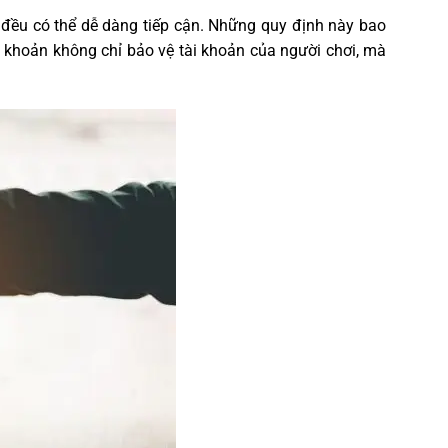
 đều có thể dễ dàng tiếp cận. Những quy định này bao
ều khoản không chỉ bảo vệ tài khoản của người chơi, mà