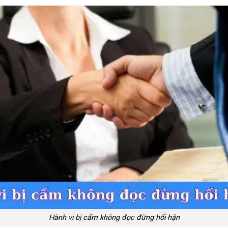
Hành vi bị cấm không đọc đừng hối hận