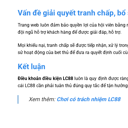
Vấn đề giải quyết tranh chấp, b
Trang web luôn đảm bảo quyền lợi của hội viên bằng một
đội ngũ hỗ trợ khách hàng để được giải đáp, hỗ trợ.
Mọi khiếu nại, tranh chấp sẽ được tiếp nhận, xử lý tro
sử hoạt động của bet thủ để đưa ra quyết định cuối cùn
Kết luận
Điều khoản điều kiện LC88
luôn là quy định được ràng
cái LC88 cần phải tuân thủ đúng quy tắc để tận hưởng t
Xem thêm:
Chơi có trách nhiệm LC88