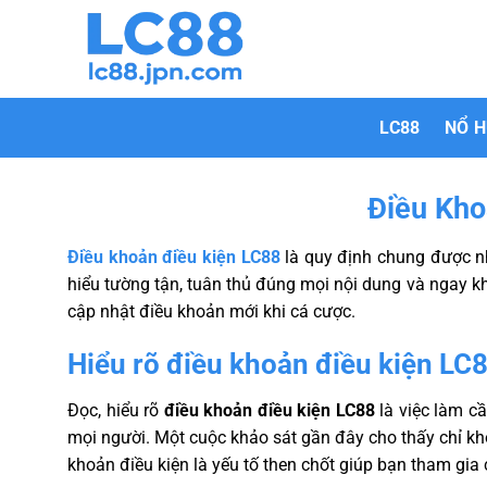
LC88
NỔ 
Điều Kho
Điều khoản điều kiện LC88
là quy định chung được nhà
hiểu tường tận, tuân thủ đúng mọi nội dung và ngay kh
cập nhật điều khoản mới khi cá cược.
Hiểu rõ điều khoản điều kiện LC
Đọc, hiểu rõ
điều khoản điều kiện LC88
là việc làm cầ
mọi người. Một cuộc khảo sát gần đây cho thấy chỉ kho
khoản điều kiện là yếu tố then chốt giúp bạn tham gia