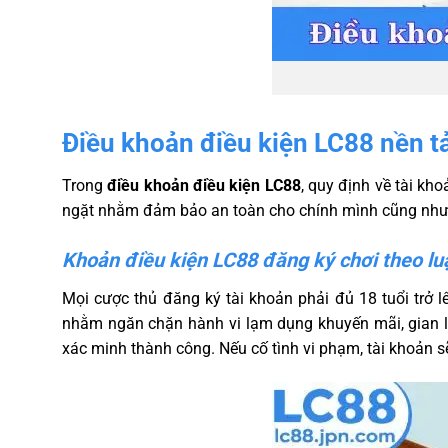
Điều khoản điều kiện LC88 nền t
Trong
điều khoản điều kiện LC88
, quy định về tài kho
ngặt nhằm đảm bảo an toàn cho chính mình cũng như 
Khoản điều kiện LC88 đăng ký chơi theo lu
Mọi cược thủ đăng ký tài khoản phải đủ 18 tuổi trở 
nhằm ngăn chặn hành vi lạm dụng khuyến mãi, gian lậ
xác minh thành công. Nếu cố tình vi phạm, tài khoản s