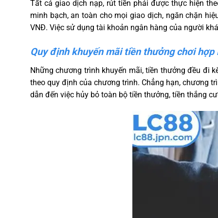
Tất cả giao dịch nạp, rút tiền phải được thực hiện th
minh bạch, an toàn cho mọi giao dịch, ngăn chặn hiệu 
VNĐ. Việc sử dụng tài khoản ngân hàng của người khác đ
Quy định khuyến mãi tiền thưởng chơi hợp 
Những chương trình khuyến mãi, tiền thưởng đều đi 
theo quy định của chương trình. Chẳng hạn, chương trì
dẫn đến việc hủy bỏ toàn bộ tiền thưởng, tiền thắng cư