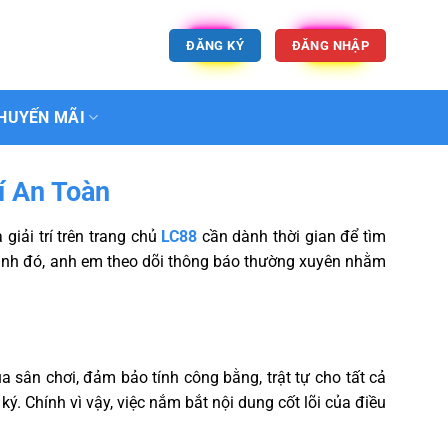
ĐĂNG KÝ
ĐĂNG NHẬP
HUYẾN MÃI
í An Toàn
giải trí trên trang chủ
LC88
cần dành thời gian để tìm
n cạnh đó, anh em theo dõi thông báo thường xuyên nhằm
a sân chơi, đảm bảo tính công bằng, trật tự cho tất cả
. Chính vì vậy, việc nắm bắt nội dung cốt lõi của điều