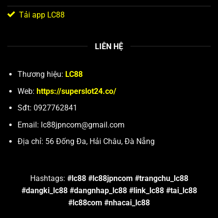
Tải app LC88
LIÊN HỆ
Thương hiệu:
LC88
Bóng rổ không chỉ là xem, mà là thắng
Web:
https://superslot24.co/
Sđt: 0927762841
Kèo đấu thể thao vô vàn cơ hội giành chiến
thắng
Email:
lc88jpncom@gmail.com
LC88 cung cấp vô số lựa chọn kèo cược thể thao, đảm bảo
Địa chỉ: 56 Đống Đa, Hải Châu, Đà Nẵng
anh em cược thủ luôn có thể tìm thấy thị trường phù hợp
chiến thuật riêng. Mỗi trận đấu bóng đá có trung bình trên
100 loại kèo phụ khác nhau, tăng tính hấp dẫn kịch tính
Hashtags:
#lc88 #lc88jpncom #trangchu_lc88
cho mỗi lần đặt cược.
#dangki_lc88 #dangnhap_lc88 #link_lc88 #tai_lc88
#lc88com #nhacai_lc88
Kèo Châu Á (Handicap): Hình thức kèo cược phổ biến nhất