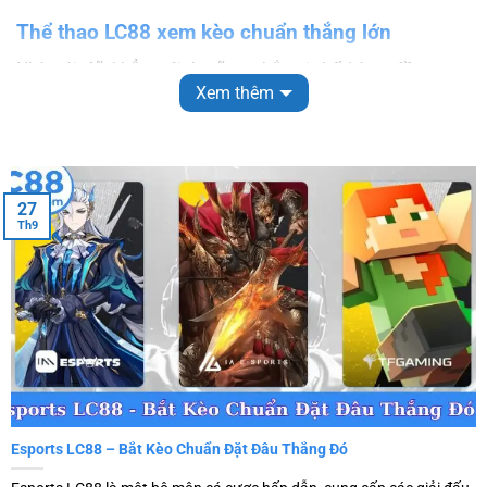
Thể thao LC88 xem kèo chuẩn thắng lớn
Nhà cái đã khẳng định vững chắc vị thế hàng đầu trong
Xem thêm
lĩnh vực cá cược
thể thao LC88
trực tuyến, trở thành địa
điểm quen thuộc của hàng triệu dân cược tại khu vực châu
Á. Thương hiệu uy tín liên tục cung cấp trải nghiệm đặt
cược vô cùng vượt trội, kết hợp tính bảo mật thông tin cao
cùng tỷ lệ thưởng cực kỳ cạnh tranh, tạo nên sức hút khó
27
Th9
cưỡng.
Người chơi khi lựa chọn trang web LC88 luôn tìm thấy sự
thỏa mãn tột đỉnh nhờ kho tàng sự kiện thể thao khổng lồ,
được cập nhật liên tục từng giây, mở ra nhiều cơ hội kiếm
lợi nhuận. Nhà cái cung cấp hơn 50 bộ môn khác nhau, từ
bóng đá, bóng rổ, quần vợt đến E-Sports đang lên ngôi
mạnh mẽ.
Esports LC88 – Bắt Kèo Chuẩn Đặt Đâu Thắng Đó