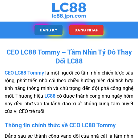
ĐĂNG KÝ
ĐĂNG NHẬP
CEO LC88 Tommy – Tầm Nhìn Tỷ Đô Thay
Đổi LC88
CEO LC88 Tommy
là một người có tầm nhìn chiến lược sâu
rộng, phát triển nhà cái theo chiều hướng hiện đại tích hợp
tính năng thông minh và chú trọng đến đột phá công nghệ
mới. Thương hiệu
LC88
có được thành công như ngày hôm
nay đều nhờ vào tài lãnh đạo xuất chúng cùng tâm huyết
của vị CEO trẻ tuổi.
Thông tin chính thức về CEO LC88 Tommy
Đằng sau sự thành công vang dội của nhà cái là tầm nhìn