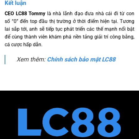
Kết luận
CEO LC88 Tommy
là nhà lãnh đạo đưa nhà cái đi từ con
số “0” đến top đầu thị trường ở thời điểm hiện tại. Tương
lai sắp tới, anh sẽ tiếp tục phát triển các thế mạnh nổi bật
để cùng thành viên khám phá nền tảng giải trí công bằng,
cá cược hấp dẫn.
Xem thêm:
Chính sách bảo mật LC88