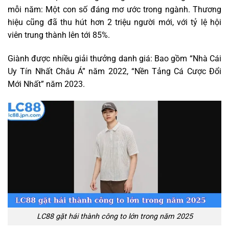
mỗi năm: Một con số đáng mơ ước trong ngành. Thương
hiệu cũng đã thu hút hơn 2 triệu người mới, với tỷ lệ hội
viên trung thành lên tới 85%.
Giành được nhiều giải thưởng danh giá: Bao gồm “Nhà Cái
Uy Tín Nhất Châu Á” năm 2022, “Nền Tảng Cá Cược Đổi
Mới Nhất” năm 2023.
LC88 gặt hái thành công to lớn trong năm 2025