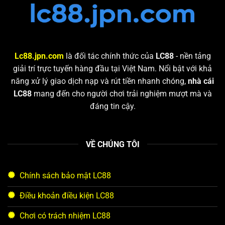
Lc88.jpn.com
là đối tác chính thức của
LC88
- nền tảng
giải trí trực tuyến hàng đầu tại Việt Nam. Nổi bật với khả
năng xử lý giao dịch nạp và rút tiền nhanh chóng,
nhà cái
LC88
mang đến cho người chơi trải nghiệm mượt mà và
đáng tin cậy.
VỀ CHÚNG TÔI
Chính sách bảo mật LC88
Điều khoản điều kiện LC88
Chơi có trách nhiệm LC88