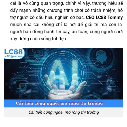
cái là vô cùng quan trọng, chính vì vậy, thương hiệu sẽ
đẩy mạnh những chương trình chơi có trách nhiệm, hỗ
trợ người có dấu hiệu nghiện cờ bạc.
CEO LC88 Tommy
muốn nhà cái không chỉ là nơi để giải trí mà còn là
người bạn đồng hành tin cậy, an toàn, cùng người chơi
xây dựng cuộc sống tốt đẹp.
Cải tiến công nghệ, mở rộng thị trường