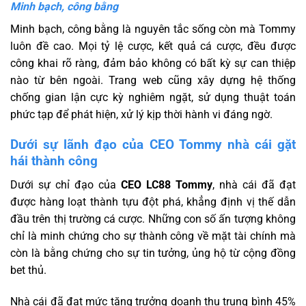
Minh bạch, công bằng
Minh bạch, công bằng là nguyên tắc sống còn mà Tommy
luôn đề cao. Mọi tỷ lệ cược, kết quả cá cược, đều được
công khai rõ ràng, đảm bảo không có bất kỳ sự can thiệp
nào từ bên ngoài. Trang web cũng xây dựng hệ thống
chống gian lận cực kỳ nghiêm ngặt, sử dụng thuật toán
phức tạp để phát hiện, xử lý kịp thời hành vi đáng ngờ.
Dưới sự lãnh đạo của CEO Tommy nhà cái gặt
hái thành công
Dưới sự chỉ đạo của
CEO LC88 Tommy
, nhà cái đã đạt
được hàng loạt thành tựu đột phá, khẳng định vị thế dẫn
đầu trên thị trường cá cược. Những con số ấn tượng không
chỉ là minh chứng cho sự thành công về mặt tài chính mà
còn là bằng chứng cho sự tin tưởng, ủng hộ từ cộng đồng
bet thủ.
Nhà cái đã đạt mức tăng trưởng doanh thu trung bình 45%