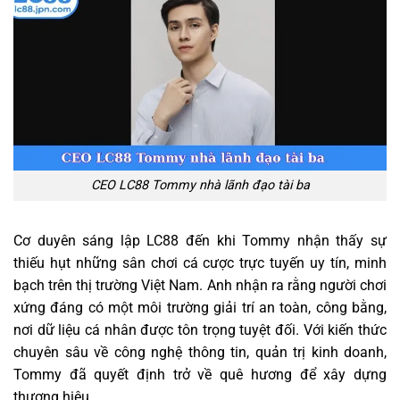
CEO LC88 Tommy nhà lãnh đạo tài ba
Cơ duyên sáng lập LC88 đến khi Tommy nhận thấy sự
thiếu hụt những sân chơi cá cược trực tuyến uy tín, minh
bạch trên thị trường Việt Nam. Anh nhận ra rằng người chơi
xứng đáng có một môi trường giải trí an toàn, công bằng,
nơi dữ liệu cá nhân được tôn trọng tuyệt đối. Với kiến thức
chuyên sâu về công nghệ thông tin, quản trị kinh doanh,
Tommy đã quyết định trở về quê hương để xây dựng
thương hiệu.